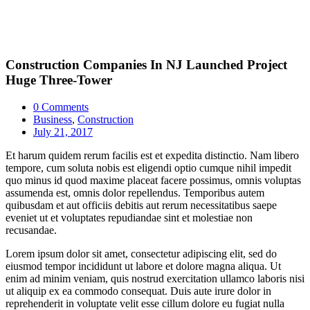
Construction Companies In NJ Launched Project
Huge Three-Tower
0 Comments
Business
,
Construction
July 21, 2017
Et harum quidem rerum facilis est et expedita distinctio. Nam libero
tempore, cum soluta nobis est eligendi optio cumque nihil impedit
quo minus id quod maxime placeat facere possimus, omnis voluptas
assumenda est, omnis dolor repellendus. Temporibus autem
quibusdam et aut officiis debitis aut rerum necessitatibus saepe
eveniet ut et voluptates repudiandae sint et molestiae non
recusandae.
Lorem ipsum dolor sit amet, consectetur adipiscing elit, sed do
eiusmod tempor incididunt ut labore et dolore magna aliqua. Ut
enim ad minim veniam, quis nostrud exercitation ullamco laboris nisi
ut aliquip ex ea commodo consequat. Duis aute irure dolor in
reprehenderit in voluptate velit esse cillum dolore eu fugiat nulla