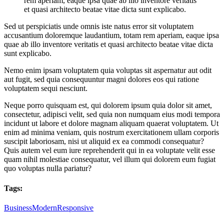
rem aperiam, eaque ipsa quae ab illo inventore veritatis
et quasi architecto beatae vitae dicta sunt explicabo.
Sed ut perspiciatis unde omnis iste natus error sit voluptatem
accusantium doloremque laudantium, totam rem aperiam, eaque ipsa
quae ab illo inventore veritatis et quasi architecto beatae vitae dicta
sunt explicabo.
Nemo enim ipsam voluptatem quia voluptas sit aspernatur aut odit
aut fugit, sed quia consequuntur magni dolores eos qui ratione
voluptatem sequi nesciunt.
Neque porro quisquam est, qui dolorem ipsum quia dolor sit amet,
consectetur, adipisci velit, sed quia non numquam eius modi tempora
incidunt ut labore et dolore magnam aliquam quaerat voluptatem. Ut
enim ad minima veniam, quis nostrum exercitationem ullam corporis
suscipit laboriosam, nisi ut aliquid ex ea commodi consequatur?
Quis autem vel eum iure reprehenderit qui in ea voluptate velit esse
quam nihil molestiae consequatur, vel illum qui dolorem eum fugiat
quo voluptas nulla pariatur?
Tags:
Business
Modern
Responsive